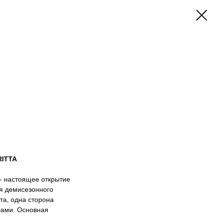
RITTA
 - настоящее открытие
я демисезонного
та, одна сторона
бами. Основная