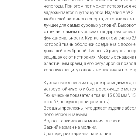
непогоды. При этом пот может испаряться че
задерживается внутри куртки. Изделия A.W.S.
любителей активного спорта, которые хотят
лучшее для самых суровых условий. Высоко
отвечает самым высоким стандартам качест
функциональности. Куртка изготовлена из 2,
которой ткань оболочки соединена с водон
дышащей мембраной. Тисненый рисунок покр
защищая ее от истирания. Модель оснащена
эластичным краем, а его регулировка позво
хорошую защиту головы, не закрывая поле з
Куртка выполнена из водонепроницаемого, 
ветроустойчивого и быстросохнущего матер
Технические показатели ткани: 15 000 мм \ 1
столб \ воздухопроницаемость).
Все швы проклеены, что делает изделие абс
водонепроницаемым.
Водоотталкивающая молния спереди.
Задний карман на молнии.
Два передних кармана на молнии.