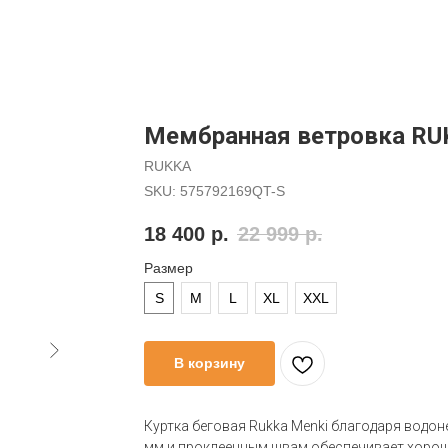
Мембранная ветровка R
RUKKA
SKU:
575792169QT-S
18 400
р.
22 999
р.
Размер
S
M
L
XL
XXL
В корзину
Куртка беговая Rukka Menki благодаря водо
мм и проклеенным швам обеспечивает хоро