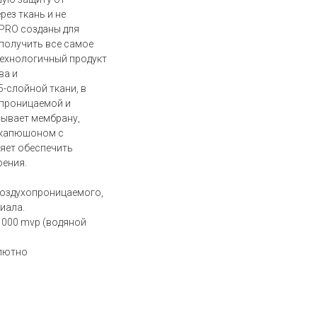
рез ткань и не
 PRO созданы для
 получить все самое
технологичный продукт
ва и
5-слойной ткани, в
епроницаемой и
ывает мембрану,
 капюшоном с
ляет обеспечить
рения.
воздухопроницаемого,
иала.
5 000 mvp (водяной
олютно