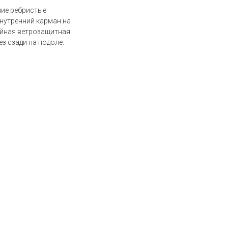
ие ребристые
Внутренний карман на
ойная ветрозащитная
ез сзади на подоле.