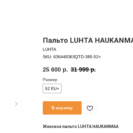
Пальто LUHTA HAUKANM
LUHTA
SKU:
636448363QTD-385-52+
25 600
р.
31 999
р.
Размер
52 EU+
В корзину
Женское пальто LUHTA HAUKANMAA