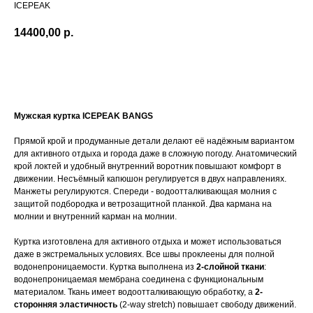
ICEPEAK
14400,00
р.
В корзину
Мужская куртка ICEPEAK BANGS
Прямой крой и продуманные детали делают её надёжным вариантом
для активного отдыха и города даже в сложную погоду. Анатомический
крой локтей и удобный внутренний воротник повышают комфорт в
движении. Несъёмный капюшон регулируется в двух направлениях.
Манжеты регулируются. Спереди - водоотталкивающая молния с
защитой подбородка и ветрозащитной планкой. Два кармана на
молнии и внутренний карман на молнии.
Куртка изготовлена для активного отдыха и может использоваться
даже в экстремальных условиях. Все швы проклеены для полной
водонепроницаемости. Куртка выполнена из
2-слойной ткани
:
водонепроницаемая мембрана соединена с функциональным
материалом. Ткань имеет водоотталкивающую обработку, а
2-
сторонняя эластичность
(2-way stretch) повышает свободу движений.