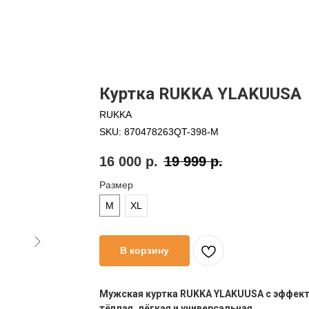
Куртка RUKKA YLAKUUSA
RUKKA
SKU:
870478263QT-398-M
16 000
р.
19 999
р.
Размер
M
XL
В корзину
Мужская куртка RUKKA YLAKUUSA с эффект
тёплая, лёгкая и универсальная.