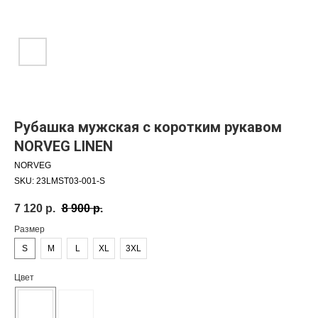
Рубашка мужская с коротким рукавом
NORVEG LINEN
NORVEG
SKU:
23LMST03-001-S
7 120
р.
8 900
р.
Размер
S
M
L
XL
3XL
Цвет