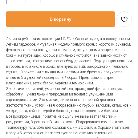
В корзину
Льняная рубашка из коллекции LINEN − базовая одежда в повседневном
летнем гардеробе. Актуальная модель прямого кроя, с коротким рукавом,
функциональным нагрудным карманом, аккуратными разрезами по
бокам, на пуговицах. Хорошо и стильно смотрится, вне зависимости от
телосложения, не ограничивает свободу движений. Подходит для ношения
в городе, в том числе в офис, для путешествий, загородного и пляжного
отдыха.. В сочетании с льняными шортами или брюками получается
стильный и удобный повседневный образ. Представлена в трех
классических цветах: белом, черном и темно-синем.
Экологически чистый, умягченный лен, прошедший финишинговую
обработку − уникальный природный материал с улучшенными
характеристиками. Это мягкая, лишенная характерной для льна
жесткости ткань, устойчивая к образованию грубых заломов, катышков и
усадке, с гладкой фактурой и благородным шелковистым блеском.
Воздухопроницаема, приятна на ощупь, не вызывает аллергии и
раздражения, бережно заботится о коже. Поддерживает комфортную
температуру тела, обладает охлаждающим эффектом. Хорошо впитывает
влагу и быстро сохнет, препятствует размножению патогенной