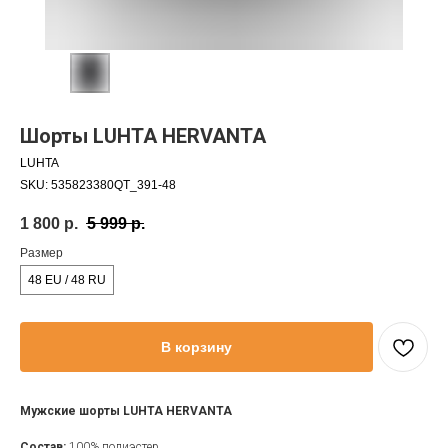
Шорты LUHTA HERVANTA
LUHTA
SKU:
535823380QT_391-48
1 800
р.
5 999
р.
Размер
48 EU / 48 RU
В корзину
Мужские шорты LUHTA HERVANTA
Состав:
100% полиэстер.