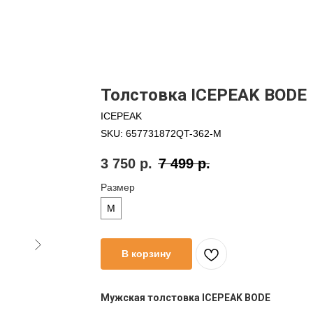
Толстовка ICEPEAK BODE
ICEPEAK
SKU:
657731872QT-362-M
3 750
р.
7 499
р.
Размер
M
В корзину
Мужская толстовка ICEPEAK BODE