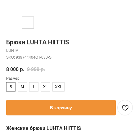
Брюки LUHTA HIITTIS
LUHTA
SKU:
939744404QT-030-S
8 000
р.
9 999
р.
Размер
S
M
L
XL
XXL
В корзину
Женские брюки LUHTA HIITTIS