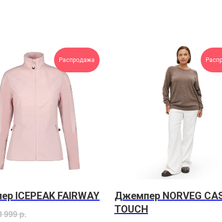
Распродажа
Расп
ер ICEPEAK FAIRWAY
Джемпер NORVEG CA
TOUCH
8 999
р.