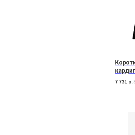
Корот
кардиг
7 731
р.