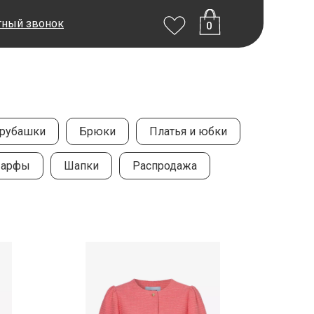
тный звонок
0
 рубашки
Брюки
Платья и юбки
арфы
Шапки
Распродажа