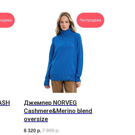
родажа
Распродажа
ASH
Джемпер NORVEG
Cashmere&Merino blend
oversize
6 320
р.
7 900
р.