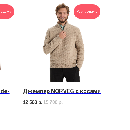
родажа
Распродажа
nde-
Джемпер NORVEG с косами
12 560
р.
15 700
р.