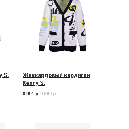
 S.
Жаккардовый кардиган
Kenny S.
8 991
р.
9 990
р.