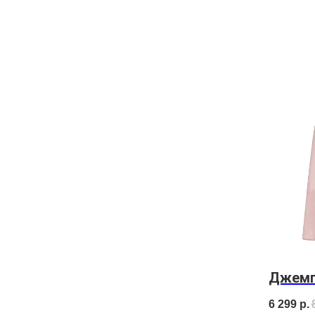
Джемп
6 299
р.