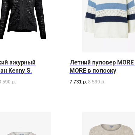
кий ажурный
Летний пуловер MORE
ан Kenny S.
MORE в полоску
8 590
р.
7 731
р.
8 590
р.