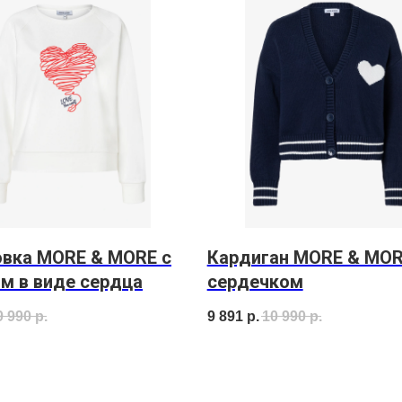
овка MORE & MORE с
Кардиган MORE & MOR
м в виде сердца
сердечком
9 990
р.
9 891
р.
10 990
р.