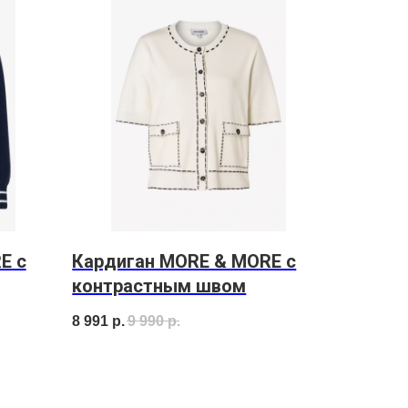
E с
Кардиган MORE & MORE с
контрастным швом
8 991
р.
9 990
р.