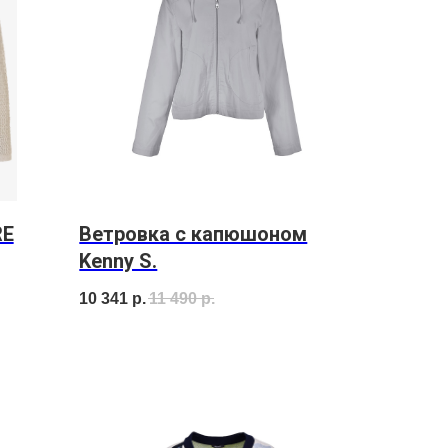
RE
Ветровка с капюшоном
Kenny S.
10 341
р.
11 490
р.