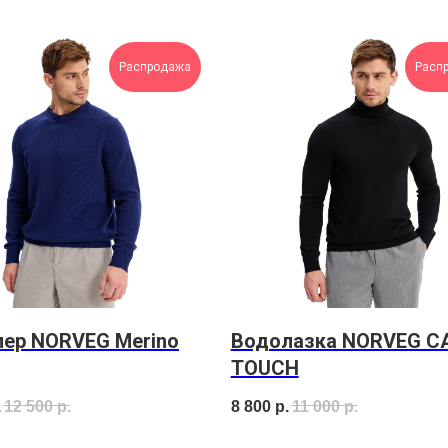
Распродажа
Расп
ер NORVEG Merino
Водолазка NORVEG C
TOUCH
.
12 500
р.
8 800
р.
11 000
р.