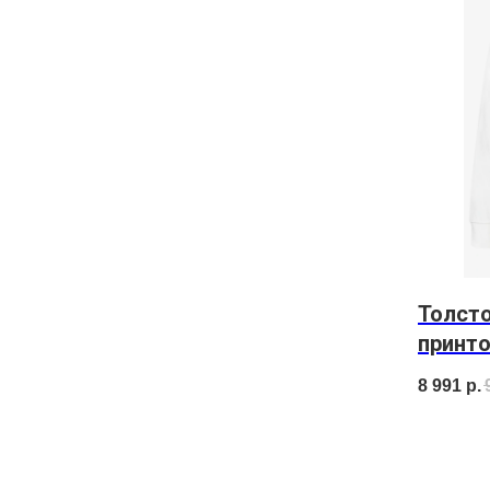
Толст
принто
8 991
р.