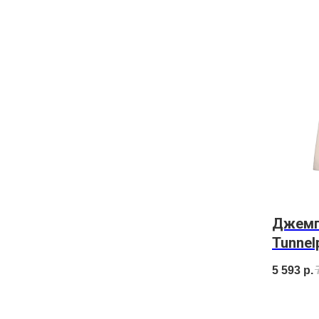
Джемпе
Tunnelp
5 593
р.