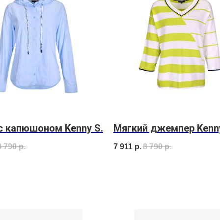
с капюшоном Kenny S.
Мягкий джемпер Kenny
8 790
р.
7 911
р.
8 790
р.