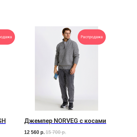
родажа
Распродажа
SH
Джемпер NORVEG с косами
12 560
р.
15 700
р.