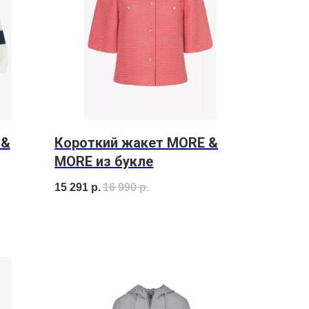
 &
Короткий жакет MORE &
MORE из букле
15 291
р.
16 990
р.