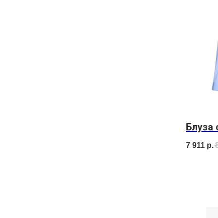
Блуза 
7 911
р.