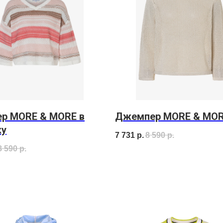
ер MORE & MORE в
Джемпер MORE & MO
ку
7 731
р.
8 590
р.
8 590
р.