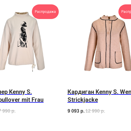
Распродажа
Расп
р Kenny S.
Кардиган Kenny S. We
ullover mit Frau
Strickjacke
7 990
р.
9 093
р.
12 990
р.