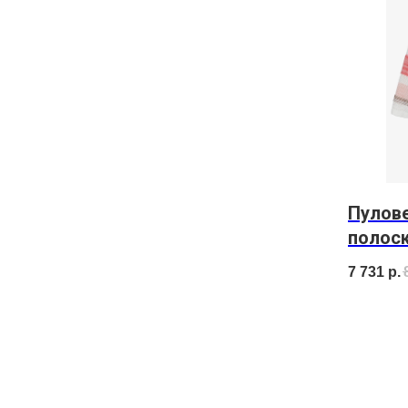
Пулов
полос
7 731
р.